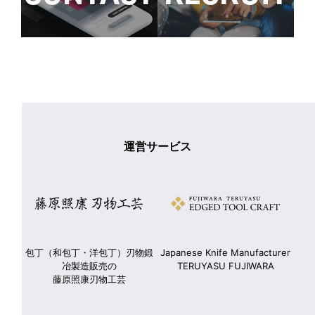
運営サービス
包丁（和包丁・洋包丁）刃物鍛
Japanese Knife Manufacturer
ダ
冶製造販売の
TERUYASU FUJIWARA
藤原照康刃物工芸
東