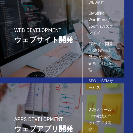
WEB制作
CMS開発・
WordPress/
Joomlaカスタ
WEB DEVELOPMENT
マイズ
ウェブサイト開発
ECサイト開発
開発後の売上
促進のための
企画・運用管
理
SEO・
SEMサ
ービス
各種スクール
（学校法人向
APPS DEVELOPMENT
け）アプリ開
ウェブアプリ開発
発