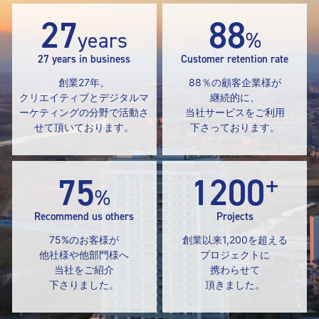
27
88
years
%
27 years in business
Customer retention rate
創業27年。
88％の顧客企業様が
クリエイティブとデジタル
マ
継続的に、
ーケティングの分野で
活動さ
当社サービスをご利用
せて頂いております。
下さっております。
+
75
1200
%
Recommend us others
Projects
75%のお客様が
創業以来1,200を超える
他社様や他部門様へ
プロジェクトに
当社を
ご紹介
携わらせて
下さりました。
頂きました。