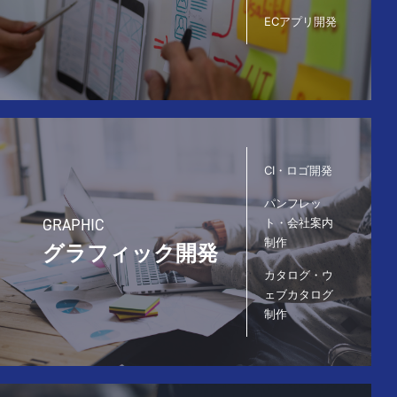
ECアプリ開発
CI・ロゴ開発
パンフレッ
GRAPHIC
ト・会社案内
制作
グラフィック開発
カタログ・ウ
ェブカタログ
制作