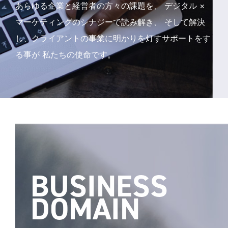
あらゆる企業と経営者の方々の課題を、
デジタル ×
マーケティングのシナジーで読み解き、
そして解決
し、クライアントの事業に明かりを灯すサポートをす
る事が
私たちの使命です。
BUSINESS
DOMAIN