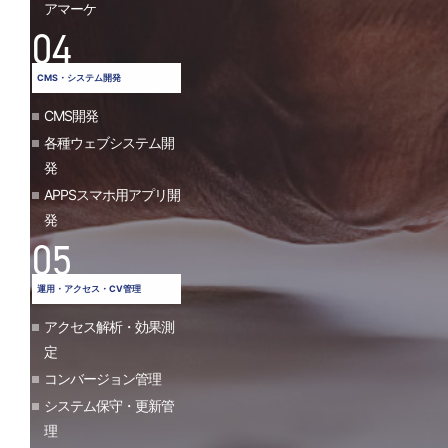
アマーケ
04
CMS・システム開発
CMS開発
各種ウェブシステム開
発
APPSスマホ用アプリ開
発
05
運用・アクセス・CV管理
アクセス解析・効果測
定
コンバージョン管理
システム保守・更新管
理