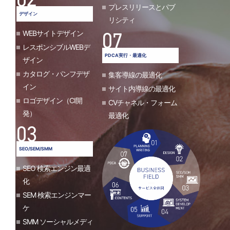
プレスリリースとパブ
デザイン
リシティ
07
WEBサイトデザイン
レスポンシブルWEBデ
PDCA実行・最適化
ザイン
カタログ・パンフデザ
集客導線の最適化
イン
サイト内導線の最適化
ロゴデザイン（CI開
CVチャネル・フォーム
発）
最適化
03
SEO/SEM/SMM
SEO 検索エンジン最適
化
SEM 検索エンジンマー
ケ
SMM ソーシャルメディ