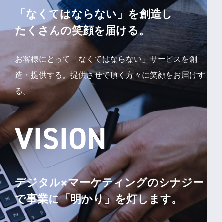
「なくてはならない」を創造し
たくさんの笑顔を届ける。
お客様にとって「なくてはならない」サービスを創
造・提供する。
提供させて頂く方々に笑顔をお届けす
る。
VISION
デジタル×マーケティングのシナジー
で
事業に「明かり」を灯します。